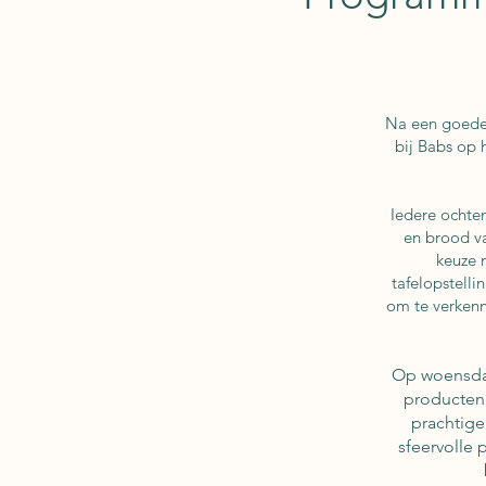
Na een goede n
bij Babs op 
Iedere ochtend
en brood va
keuze 
tafelopstell
om te verkenn
Op woensdag
producten,
prachtige
sfeervolle 