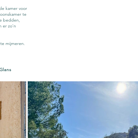
lde kamer voor
soonskamer te
le bedden,
n er zo'n
 te mijmeren.
 Glans