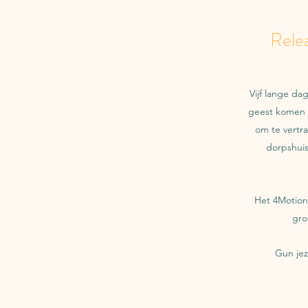
Rele
Vijf lange da
geest komen v
om te vertra
dorpshuis 
Het 4Motions
gro
Gun jez