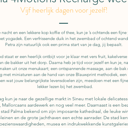
Vijf heerlijk dagen voor jezelf!
acht en een lekkere kop koffie of thee, kun je ’s ochtends een fijn
het yogadek. Een verfrissende duik in het zwembad of ochtend wan
Petra zijn natuurlijk ook een prima start van je dag, jij bepaalt.
 staat er een heerlijk ontbijt voor je klaar met vers fruit, kakelverse
n de bakker uit het dorp. Daarna heb je tijd voor jezelf en kun je, n
maken uit onze menukaart; een ontspannende massage, aan de bak
ing met miniaturen aan de hand van onze Blauwprint methodiek, een
en wat jouw belangrijkste levensdoelen zijn, meedoen met een fijn
lekker lezen bij het zwembad.
 kun je naar de gezellige markt in Sineu met lokale delicates
 Mallorcaans aardewerk en nog veel meer. Daarnaast is een be
 stad Palma bekend om zijn imposante kathedraal, de leuke win
pleinen en de grote jachthaven een echte aanrader. De stad ke
bezienswaardigheden, musea en indrukwekkende kunstgalerie