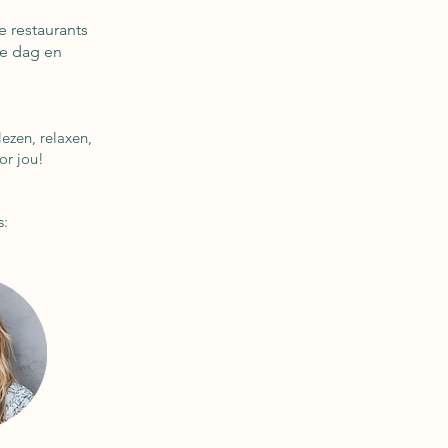
e restaurants
de dag en
.
lezen, relaxen,
or jou!
s: