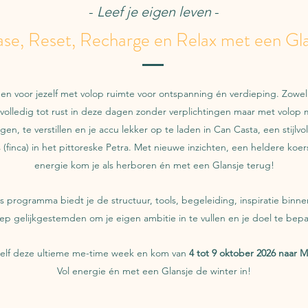
-
Leef je eigen leven
-
ase, Reset, Recharge en Relax met een Gla
gen voor jezelf met volop ruimte voor ontspanning én verdieping. Zowel 
olledig tot rust in deze dagen zonder verplichtingen maar met volop
gen, te verstillen en je accu lekker op te laden in Can Casta, een stijlvo
(finca) in het pittoreske Petra.
Met nieuwe inzichten, een heldere koer
energie kom je als herboren én met een Glansje terug!
 programma biedt je de structuur, tools, begeleiding, inspiratie binne
ep gelijkgestemden om je eigen ambitie in te vullen en je doel te bepa
elf deze ultieme me-time week en
kom van
4 tot 9 oktober
2026 naar M
Vol energie én met een Glansje de winter in!