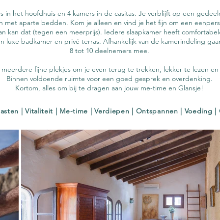
rs in het hoofdhuis en 4 kamers in de casitas. Je verblijft op een gedee
 met aparte bedden. Kom je alleen en vind je het fijn om een eenper
n kan dat (tegen een meerprijs). Iedere slaapkamer heeft comfortabe
n luxe badkamer en privé terras. Afhankelijk van de kamerindeling gaa
8 tot 10 deelnemers mee.
r meerdere fijne plekjes om je even terug te trekken, lekker te lezen en
Binnen voldoende ruimte voor een goed gesprek en overdenking.
Kortom, alles om bij te dragen aan jouw me-time en Glansje!
sten | Vitaliteit | Me-time | Verdiepen | Ontspannen | Voeding |