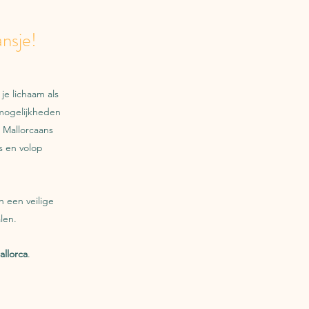
nsje!
je lichaam als
 mogelijkheden
l Mallorcaans
s en volop
n een veilige
len.
allorca
.